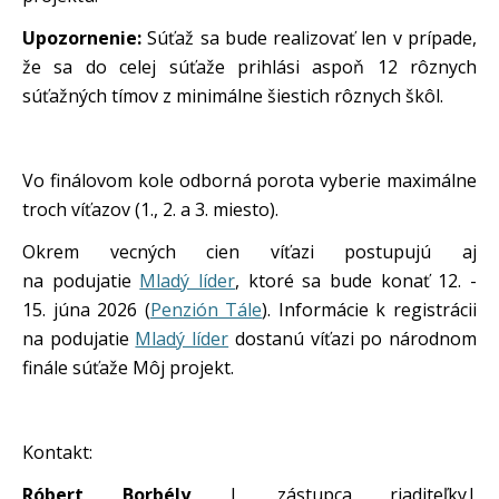
Upozornenie:
Súťaž sa bude realizovať len v prípade,
že sa do celej súťaže prihlási aspoň 12 rôznych
súťažných tímov z minimálne šiestich rôznych škôl.
Vo finálovom kole odborná porota vyberie maximálne
troch víťazov (1., 2. a 3. miesto).
Okrem vecných cien víťazi postupujú aj
na podujatie
Mladý líder
, ktoré sa bude konať 12. -
15. júna 2026 (
Penzión Tále
). Informácie k registrácii
na podujatie
Mladý líder
dostanú víťazi po národnom
finále súťaže Môj projekt.
Kontakt:
Róbert Borbély
| zástupca riaditeľky|