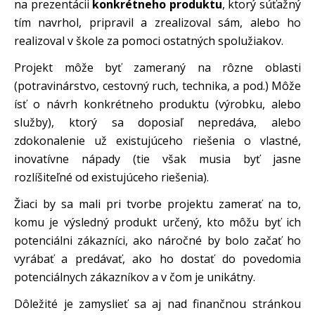
na prezentácii
konkrétneho produktu
, ktorý súťažný
tím navrhol, pripravil a zrealizoval sám, alebo ho
realizoval v škole za pomoci ostatných spolužiakov.
Projekt môže byť zameraný na rôzne oblasti
(potravinárstvo, cestovný ruch, technika, a pod.) Môže
ísť o návrh konkrétneho produktu (výrobku, alebo
služby), ktorý sa doposiaľ nepredáva, alebo
zdokonalenie už existujúceho riešenia o vlastné,
inovatívne nápady (tie však musia byť jasne
rozlíšiteľné od existujúceho riešenia).
Žiaci by sa mali pri tvorbe projektu zamerať na to,
komu je výsledný produkt určený, kto môžu byť ich
potenciálni zákazníci, ako náročné by bolo začať ho
vyrábať a predávať, ako ho dostať do povedomia
potenciálnych zákazníkov a v čom je unikátny.
Dôležité je zamyslieť sa aj nad finančnou stránkou