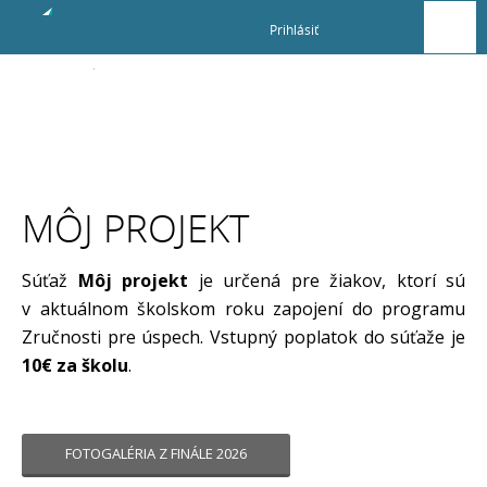
Prihlásiť
Súťaže a
príležitosti
MÔJ PROJEKT
Môj projekt
Súťaž
Môj projekt
je určená pre žiakov, ktorí sú
v aktuálnom školskom roku zapojení do programu
Zručnosti pre úspech. Vstupný poplatok do súťaže je
10€ za školu
.
FOTOGALÉRIA Z FINÁLE 2026